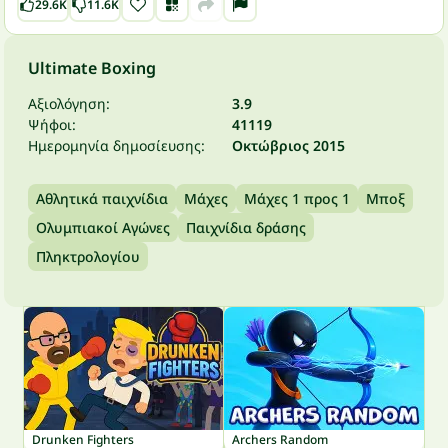
29.6K
11.6K
Ultimate Boxing
Αξιολόγηση:
3.9
Ψήφοι:
41119
Ημερομηνία δημοσίευσης:
Οκτώβριος 2015
Αθλητικά παιχνίδια
Μάχες
Μάχες 1 προς 1
Μποξ
Ολυμπιακοί Αγώνες
Παιχνίδια δράσης
Πληκτρολογίου
Drunken Fighters
Archers Random