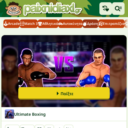
Arcade
Match 3
Αθλητικά
Αυτοκίνητα
Δράση
Επιτραπέζια
Παίξτε
Ultimate Boxing