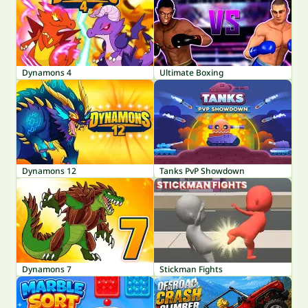
Dynamons 4
Ultimate Boxing
Dynamons 12
Tanks PvP Showdown
Dynamons 7
Stickman Fights