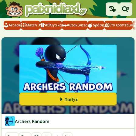
Arcade
Match 3
Αθλητικά
Αυτοκίνητα
Δράση
Επιτραπέζια
Παίξτε
Archers Random