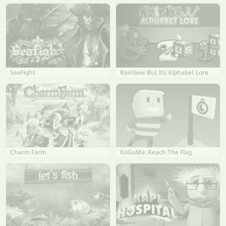
SeaFight
Rainbow But Its Alphabet Lore
Charm Farm
KoGaMa: Reach The Flag