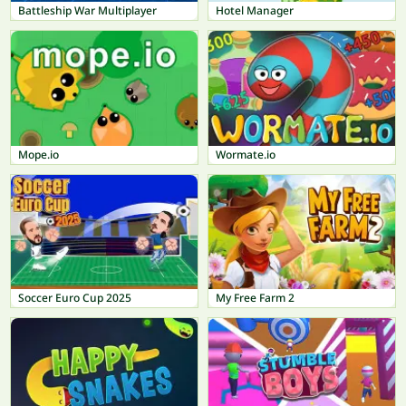
Battleship War Multiplayer
Hotel Manager
Mope.io
Wormate.io
Soccer Euro Cup 2025
My Free Farm 2