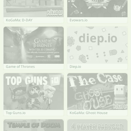
KoGaMa: D-DAY
Evowars.io
Game of Thrones
Diep.io
Top Guns.io
KoGaMa: Ghost House