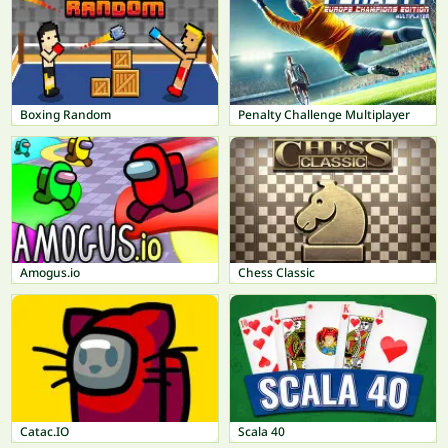
Boxing Random
Penalty Challenge Multiplayer
Amogus.io
Chess Classic
Catac.IO
Scala 40