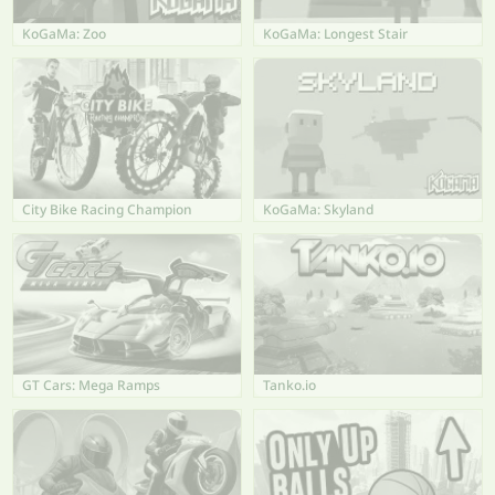
KoGaMa: Zoo
KoGaMa: Longest Stair
City Bike Racing Champion
KoGaMa: Skyland
GT Cars: Mega Ramps
Tanko.io