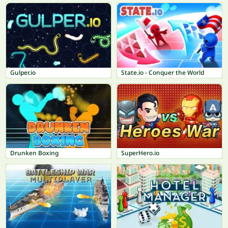
Gulper.io
State.io - Conquer the World
Drunken Boxing
SuperHero.io