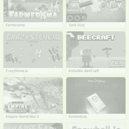
Farmerama
Tank Fury
CrazySteve.io
KoGaMa: BeeCraft
Empire: World War 3
Rummikub