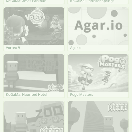
KoGaMa: Xmas Parkour
KoGaMa: Radiator Springs
Vortex 9
Agar.io
KoGaMa: Haunted Hotel
Pogo Masters