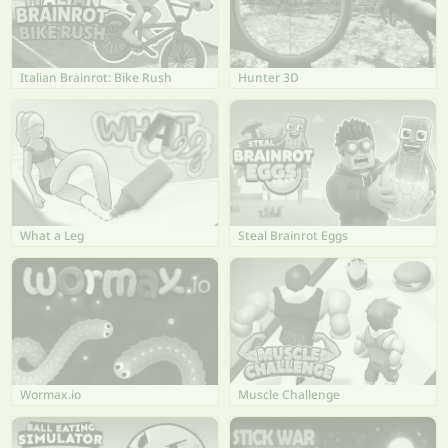
Italian Brainrot: Bike Rush
Hunter 3D
What a Leg
Steal Brainrot Eggs
Wormax.io
Muscle Challenge