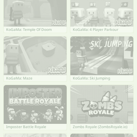
KoGaMa: Temple Of Doom
KoGaMa: 4 Player Parkour
KoGaMa: Maze
KoGaMa: Ski Jumping
Imposter Battle Royale
Zombs Royale (ZombsRoyale.io)