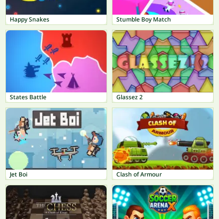
Happy Snakes
Stumble Boy Match
States Battle
Glassez 2
Jet Boi
Clash of Armour