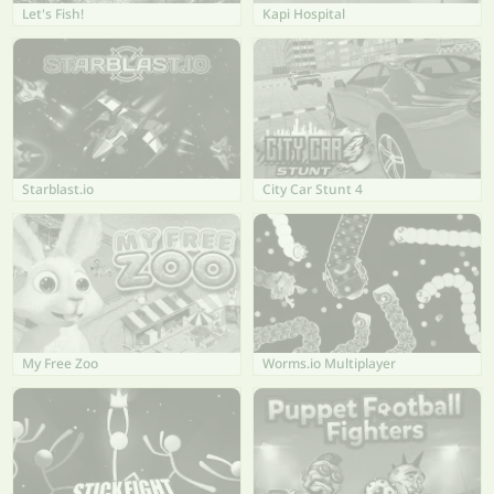
Let's Fish!
Kapi Hospital
Starblast.io
City Car Stunt 4
My Free Zoo
Worms.io Multiplayer