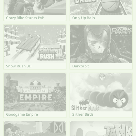
Crazy Bike Stunts PvP
Only Up Balls
Snow Rush 3D
Darkorbit
Goodgame Empire
Slither Birds