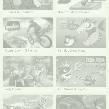
Survivor In Rainbow
Brainrot Mega Parkour
Riders Downhill Racing
Fish Eat Grow Mega
Lady Popular
Fish Stab Getting Big