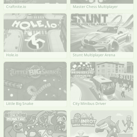
Craftnite.io
Master Chess Multiplayer
Hole.io
Stunt Multiplayer Arena
Little Big Snake
City Minibus Driver