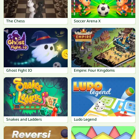
The Chess
Soccer Arena X
Ghost Fight IO
Empire: Four Kingdoms
Snakes and Ladders
Ludo Legend