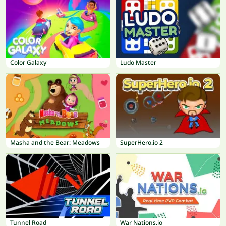
Color Galaxy
Ludo Master
Masha and the Bear: Meadows
SuperHero.io 2
Tunnel Road
War Nations.io