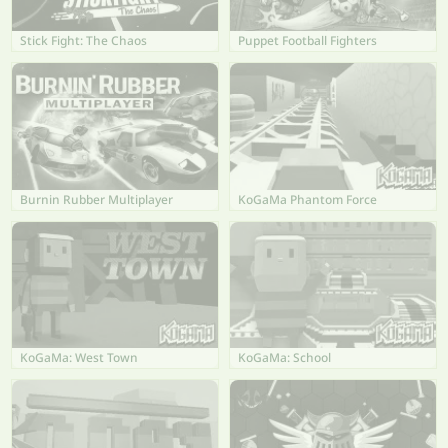
Stick Fight: The Chaos
Puppet Football Fighters
Burnin Rubber Multiplayer
KoGaMa Phantom Force
KoGaMa: West Town
KoGaMa: School