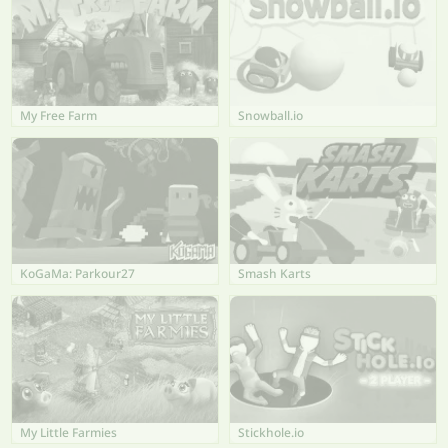
My Free Farm
Snowball.io
KoGaMa: Parkour27
Smash Karts
My Little Farmies
Stickhole.io