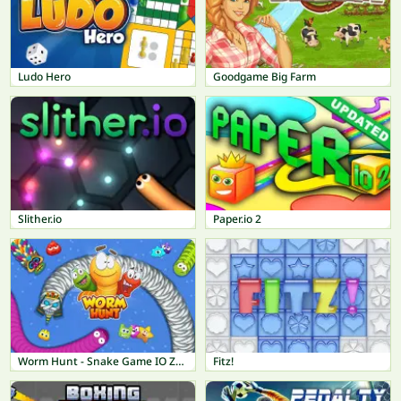
Ludo Hero
Goodgame Big Farm
Slither.io
Paper.io 2
Worm Hunt - Snake Game IO Zone
Fitz!