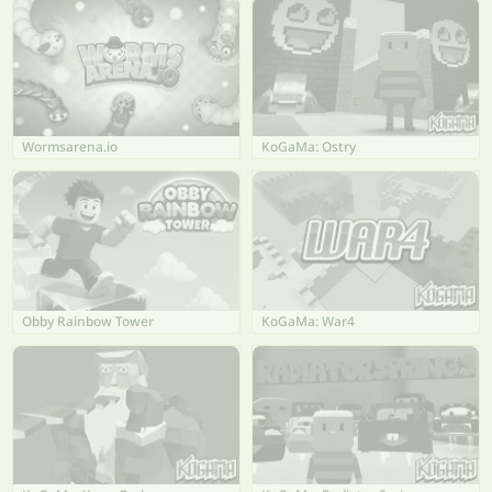
Wormsarena.io
KoGaMa: Ostry
Obby Rainbow Tower
KoGaMa: War4