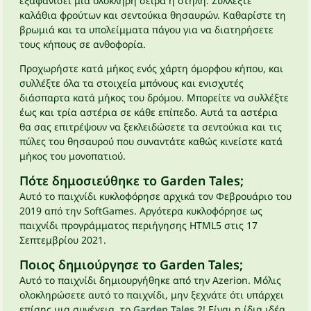
εξαφανίσει μια ολόκληρη σειρά ή στήλη. Συλλέξτε
καλάθια φρούτων και σεντούκια θησαυρών. Καθαρίστε τη
βρωμιά και τα υπολείμματα πάγου για να διατηρήσετε
τους κήπους σε ανθοφορία.
Προχωρήστε κατά μήκος ενός χάρτη όμορφου κήπου, και
συλλέξτε όλα τα στοιχεία μπόνους και ενισχυτές
διάσπαρτα κατά μήκος του δρόμου. Μπορείτε να συλλέξτε
έως και τρία αστέρια σε κάθε επίπεδο. Αυτά τα αστέρια
θα σας επιτρέψουν να ξεκλειδώσετε τα σεντούκια και τις
πύλες του θησαυρού που συναντάτε καθώς κινείστε κατά
μήκος του μονοπατιού.
Πότε δημοσιεύθηκε το Garden Tales;
Αυτό το παιχνίδι κυκλοφόρησε αρχικά τον Φεβρουάριο του
2019 από την SoftGames. Αργότερα κυκλοφόρησε ως
παιχνίδι προγράμματος περιήγησης HTML5 στις 17
Σεπτεμβρίου 2021.
Ποιος δημιούργησε το Garden Tales;
Αυτό το παιχνίδι δημιουργήθηκε από την Azerion. Μόλις
ολοκληρώσετε αυτό το παιχνίδι, μην ξεχνάτε ότι υπάρχει
επίσης μια συνέχεια, το
Garden Tales 2
! Είναι η ίδια ιδέα