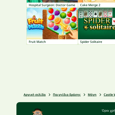
Hospital Surgeon: Doctor Game
Cake Merge 2
Fruit Match
Spider Solitaire
Αρχική σελίδα
Παιχνίδια δράσης
Μάχη
Castle
Όροι χρ