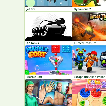
Jet Boi
Dynamons 7
AZ Tanks
Cursed Treasure
Marble Sort
Escape the Alien Prison