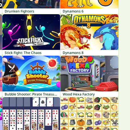
Drunken Fighters
Dynamons 6
Stick Fight: The Chaos
Dynamons 8
Bubble Shooter: Pirate Treasures
Wood Hexa Factory