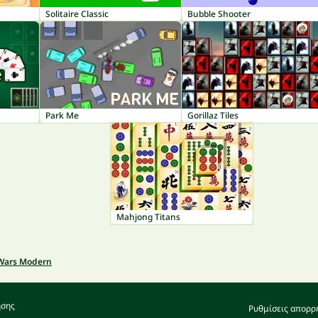
Solitaire Classic
Bubble Shooter
Park Me
Gorillaz Tiles
Mahjong Titans
 Wars Modern
ήσης
Ρυθμίσεις απορρ