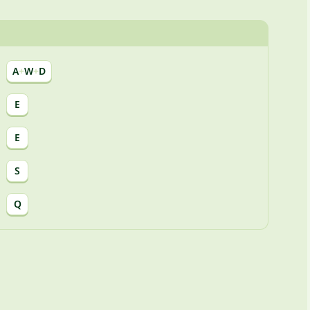
A
+
W
+
D
E
E
S
Q