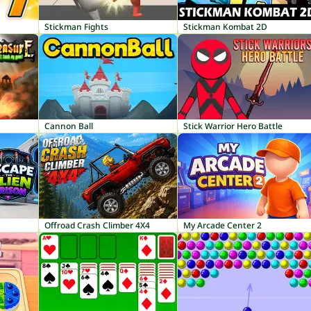
Stickman Fights
Stickman Kombat 2D
Cannon Ball
Stick Warrior Hero Battle
Offroad Crash Climber 4X4
My Arcade Center 2