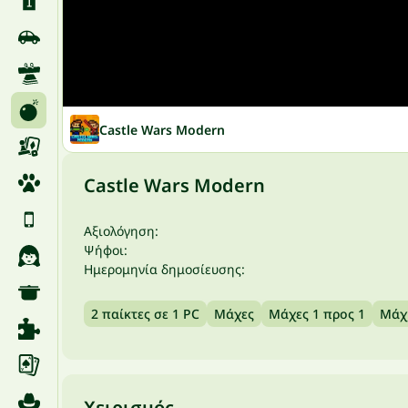
Castle Wars Modern
Castle Wars Modern
Αξιολόγηση:
Ψήφοι:
Ημερομηνία δημοσίευσης:
2 παίκτες σε 1 PC
Μάχες
Μάχες 1 προς 1
Μάχ
Χειρισμός