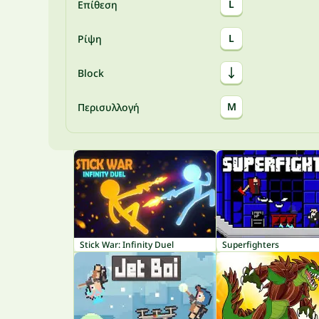
L
Επίθεση
L
Ρίψη
Block
M
Περισυλλογή
Stick War: Infinity Duel
Superfighters