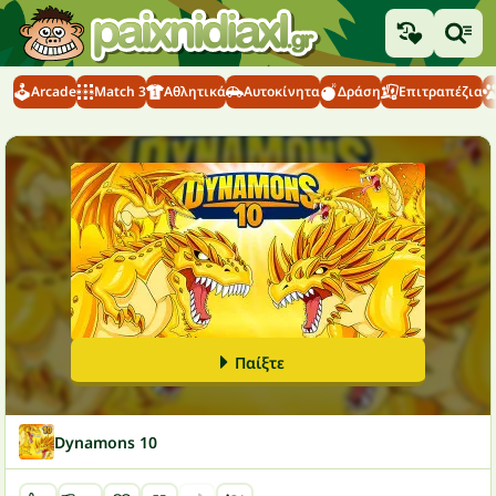
Arcade
Match 3
Αθλητικά
Αυτοκίνητα
Δράση
Επιτραπέζια
Παίξτε
Dynamons 10