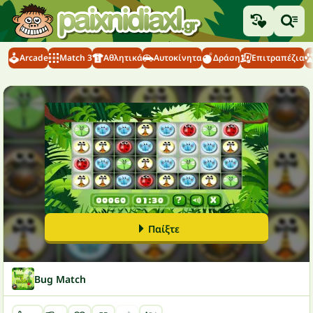
Arcade
Match 3
Αθλητικά
Αυτοκίνητα
Δράση
Επιτραπέζια
Παίξτε
Bug Match