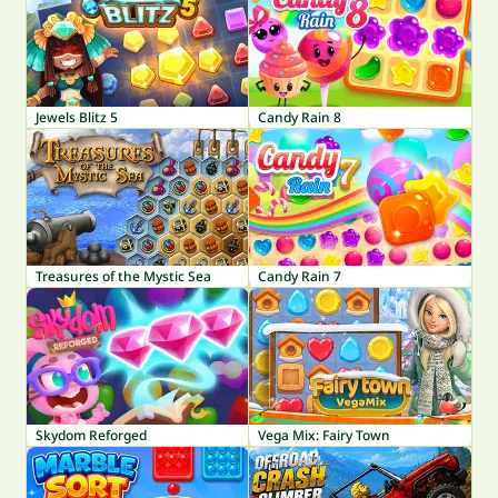
Jewels Blitz 5
Candy Rain 8
Treasures of the Mystic Sea
Candy Rain 7
Skydom Reforged
Vega Mix: Fairy Town