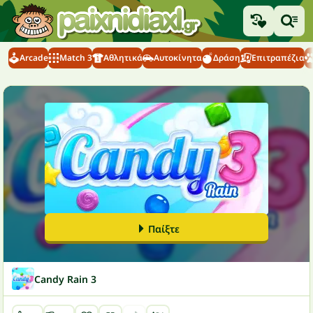
Arcade
Match 3
Αθλητικά
Αυτοκίνητα
Δράση
Επιτραπέζια
Παίξτε
Candy Rain 3