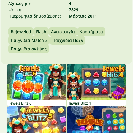
Αξιολόγηση:
4
Ψήφοι:
7829
Ημερομηνία δημοσίευσης:
Μάρτιος 2011
Bejeweled
Flash
Αντιστοιχία
Κοσμήματα
Παιχνίδια Match 3
Παιχνίδια Παζλ
Παιχνίδια σκέψης
Jewels Blitz 6
Jewels Blitz 4