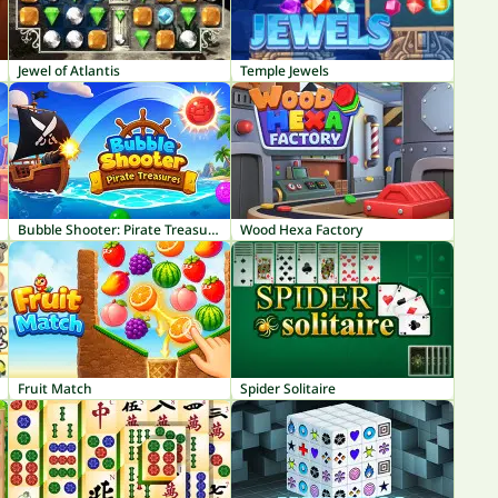
Jewel of Atlantis
Temple Jewels
Bubble Shooter: Pirate Treasures
Wood Hexa Factory
Fruit Match
Spider Solitaire