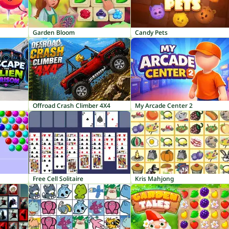
Garden Bloom
Candy Pets
Offroad Crash Climber 4X4
My Arcade Center 2
Free Cell Solitaire
Kris Mahjong