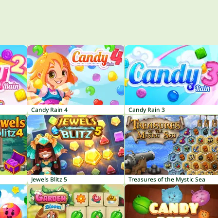
Candy Rain 4
Candy Rain 3
Jewels Blitz 5
Treasures of the Mystic Sea