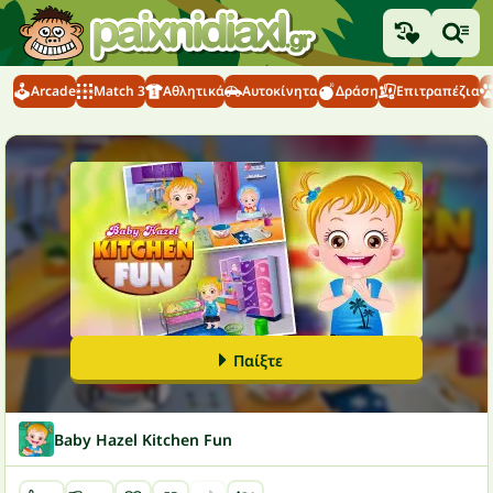
Arcade
Match 3
Αθλητικά
Αυτοκίνητα
Δράση
Επιτραπέζια
Παίξτε
Baby Hazel Kitchen Fun