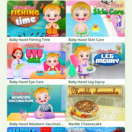
Baby Hazel Fishing Time
Baby Hazel Skin Care
Baby Hazel Eye Care
Baby Hazel Leg Injury
Baby Hazel Newborn Vaccination
Marble Cheesecake