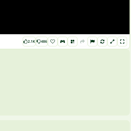
2.1K
486