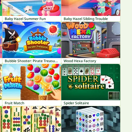
Baby Hazel Summer Fun
Baby Hazel Sibling Trouble
Bubble Shooter: Pirate Treasures
Wood Hexa Factory
Fruit Match
Spider Solitaire