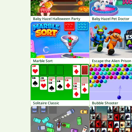
Baby Hazel Halloween Party
Baby Hazel Pet Doctor
Marble Sort
Escape the Alien Prison
Solitaire Classic
Bubble Shooter