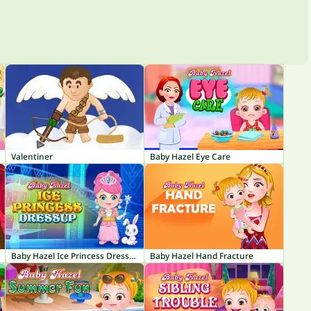
Valentiner
Baby Hazel Eye Care
Baby Hazel Ice Princess Dressup
Baby Hazel Hand Fracture