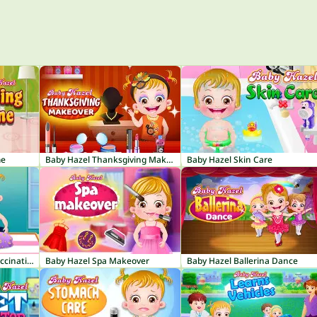
me
Baby Hazel Thanksgiving Makeover
Baby Hazel Skin Care
Baby Hazel Newborn Vaccination
Baby Hazel Spa Makeover
Baby Hazel Ballerina Dance