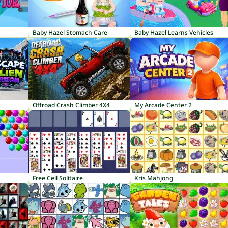
Baby Hazel Stomach Care
Baby Hazel Learns Vehicles
Offroad Crash Climber 4X4
My Arcade Center 2
Free Cell Solitaire
Kris Mahjong