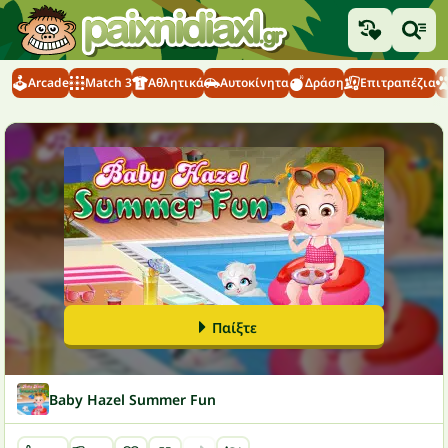
Arcade
Match 3
Αθλητικά
Αυτοκίνητα
Δράση
Επιτραπέζια
Παίξτε
Baby Hazel Summer Fun