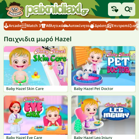
Arcade
Match 3
Αθλητικά
Αυτοκίνητα
Δράση
Επιτραπέζια
Παιχνιδια μωρό Hazel
Baby Hazel Skin Care
Baby Hazel Pet Doctor
Baby Hazel Eye Care
Baby Hazel Leg Injury