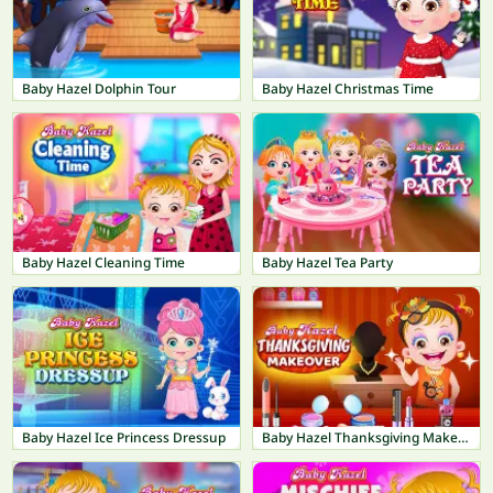
Baby Hazel Dolphin Tour
Baby Hazel Christmas Time
Baby Hazel Cleaning Time
Baby Hazel Tea Party
Baby Hazel Ice Princess Dressup
Baby Hazel Thanksgiving Makeover