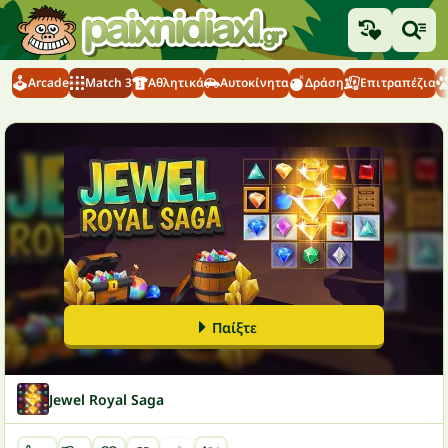
Arcade
Match 3
Αθλητικά
Αυτοκίνητα
Δράση
Επιτραπέζια
Παίξτε
Jewel Royal Saga