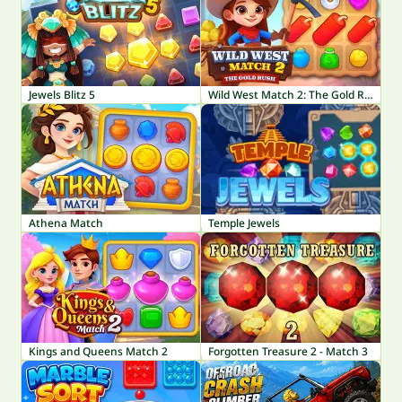
Jewels Blitz 5
Wild West Match 2: The Gold Rush
Athena Match
Temple Jewels
Kings and Queens Match 2
Forgotten Treasure 2 - Match 3