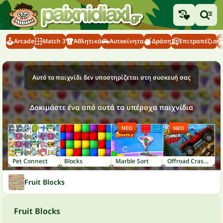
Arcade
Match 3
Αθλητικά
Αυτοκίνητα
Δράση
Επιτραπέζια
Αυτό το παιχνίδι δεν υποστηρίζεται στη συσκευή σας
Δοκιμάστε ένα από αυτά τα υπέροχα παιχνίδια
ΝΈΟ
ΝΈΟ
Pet Connect
Blocks
Marble Sort
Offroad Crash Climber 4X4
Fruit Blocks
Fruit Blocks