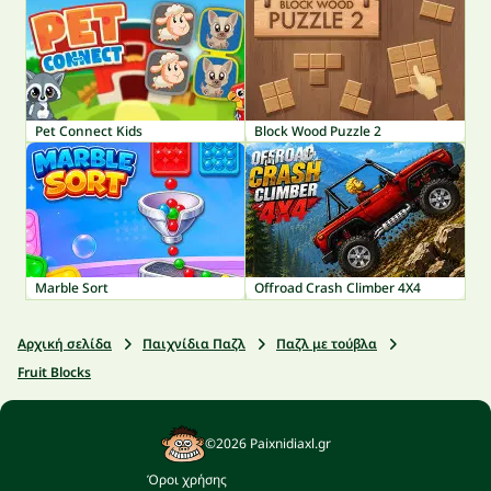
Pet Connect Kids
Block Wood Puzzle 2
Marble Sort
Offroad Crash Climber 4X4
Αρχική σελίδα
Παιχνίδια Παζλ
Παζλ με τούβλα
Fruit Blocks
©2026 Paixnidiaxl.gr
Όροι χρήσης