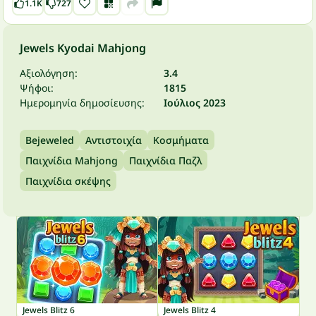
1.1K
727
Jewels Kyodai Mahjong
Αξιολόγηση:
3.4
Ψήφοι:
1815
Ημερομηνία δημοσίευσης:
Ιούλιος 2023
Bejeweled
Αντιστοιχία
Κοσμήματα
Παιχνίδια Mahjong
Παιχνίδια Παζλ
Παιχνίδια σκέψης
Jewels Blitz 6
Jewels Blitz 4