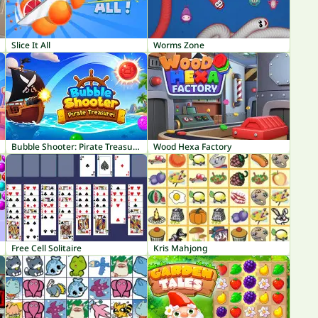
Slice It All
Worms Zone
Bubble Shooter: Pirate Treasures
Wood Hexa Factory
Free Cell Solitaire
Kris Mahjong