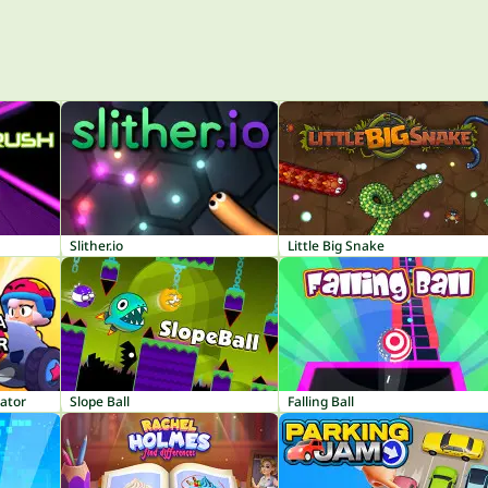
Slither.io
Little Big Snake
ator
Slope Ball
Falling Ball