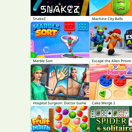
SnakeZ
Machine City Balls
Marble Sort
Escape the Alien Prison
Hospital Surgeon: Doctor Game
Cake Merge 2