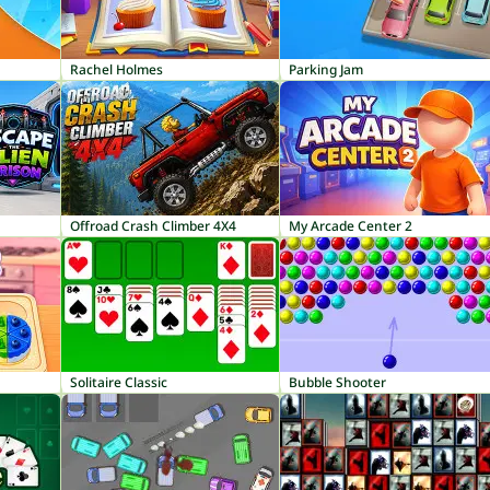
Rachel Holmes
Parking Jam
Offroad Crash Climber 4X4
My Arcade Center 2
Solitaire Classic
Bubble Shooter