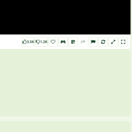
3.5K
1.2K