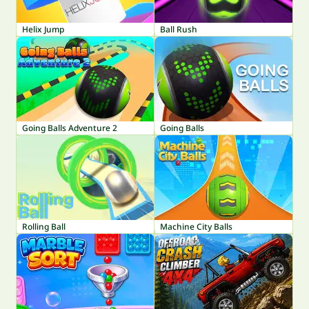
Helix Jump
Ball Rush
Going Balls Adventure 2
Going Balls
Rolling Ball
Machine City Balls