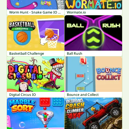
Worm Hunt - Snake Game IO Zone
Wormate.io
Basketball Challenge
Ball Rush
Digital Circus IO
Bounce and Collect