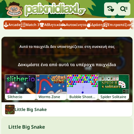
Arcade
Match 3
Αθλητικά
Αυτοκίνητα
Δράση
Επιτραπέζια
Αυτό το παιχνίδι δεν υποστηρίζεται στη συσκευή σας
Δοκιμάστε ένα από αυτά τα υπέροχα παιχνίδια
Slither.io
Worms Zone
Bubble Shooter
Spider Solitaire
Little Big Snake
Little Big Snake