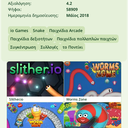
Αξιολόγηση:
4.2
Ψήφοι:
58909
Ημερομηνία δημοσίευσης:
Μάϊος 2018
io Games
Snake
Παιχνίδια Arcade
Παιχνίδια δεξιοτήτων
Παιχνίδια πολλαπλών παιχτών
Συγκέντρωση
Συλλογές
το Ποντίκι
Slither.io
Worms Zone