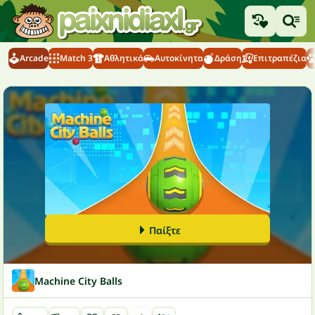
Arcade
Match 3
Αθλητικά
Αυτοκίνητα
Δράση
Επιτραπέζια
Παίξτε
Machine City Balls