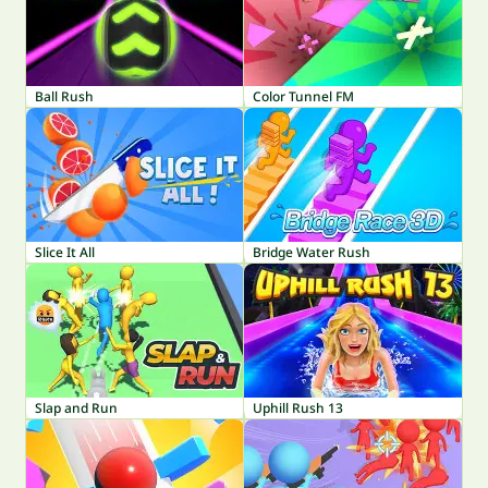
Ball Rush
Color Tunnel FM
Slice It All
Bridge Water Rush
Slap and Run
Uphill Rush 13