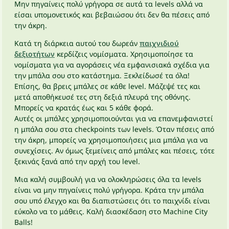
Μην πηγαίνεις πολύ γρήγορα σε αυτά τα levels αλλά να
είσαι υπομονετικός και βεβαιώσου ότι δεν θα πέσεις από
την άκρη.
Κατά τη διάρκεια αυτού του δωρεάν
παιχνιδιού
δεξιοτήτων
κερδίζεις νομίσματα. Χρησιμοποίησε τα
νομίσματα για να αγοράσεις νέα εμφανισιακά σχέδια για
την μπάλα σου στο κατάστημα. Ξεκλείδωσέ τα όλα!
Επίσης, θα βρεις μπάλες σε κάθε level. Μάζεψέ τες και
μετά αποθήκευσέ τες στη δεξιά πλευρά της οθόνης.
Μπορείς να κρατάς έως και 5 κάθε φορά.
Αυτές οι μπάλες χρησιμοποιούνται για να επανεμφανιστεί
η μπάλα σου στα checkpoints των levels. Όταν πέσεις από
την άκρη, μπορείς να χρησιμοποιήσεις μια μπάλα για να
συνεχίσεις. Αν όμως ξεμείνεις από μπάλες και πέσεις, τότε
ξεκινάς ξανά από την αρχή του level.
Μια καλή συμβουλή για να ολοκληρώσεις όλα τα levels
είναι να μην πηγαίνεις πολύ γρήγορα. Κράτα την μπάλα
σου υπό έλεγχο και θα διαπιστώσεις ότι το παιχνίδι είναι
εύκολο να το μάθεις. Καλή διασκέδαση στο Machine City
Balls!