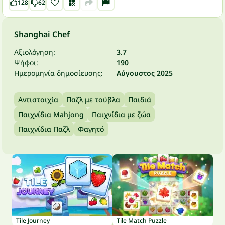
128
62
Shanghai Chef
Αξιολόγηση:
3.7
Ψήφοι:
190
Ημερομηνία δημοσίευσης:
Αύγουστος 2025
Αντιστοιχία
Παζλ με τούβλα
Παιδιά
Παιχνίδια Mahjong
Παιχνίδια με ζώα
Παιχνίδια Παζλ
Φαγητό
Tile Journey
Tile Match Puzzle