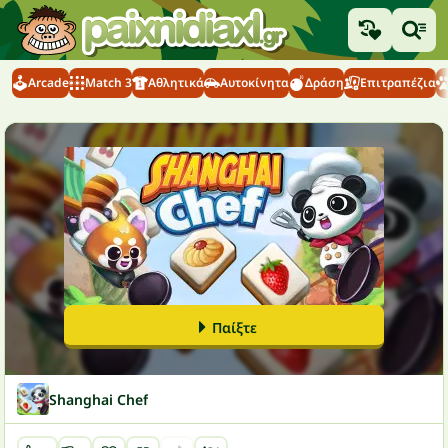
Arcade
Match 3
Αθλητικά
Αυτοκίνητα
Δράση
Επιτραπέζια
Παίξτε
Shanghai Chef