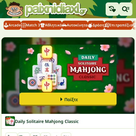
Arcade
Match 3
Αθλητικά
Αυτοκίνητα
Δράση
Επιτραπέζια
Παίξτε
Daily Solitaire Mahjong Classic