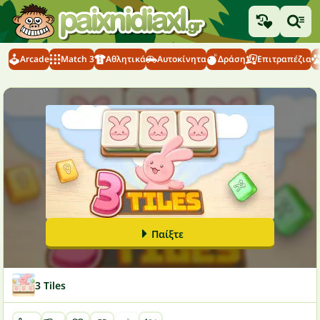
Arcade
Match 3
Αθλητικά
Αυτοκίνητα
Δράση
Επιτραπέζια
Παίξτε
3 Tiles