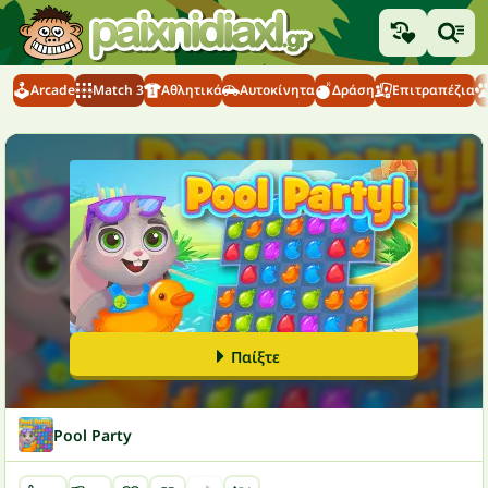
Arcade
Match 3
Αθλητικά
Αυτοκίνητα
Δράση
Επιτραπέζια
Παίξτε
Pool Party