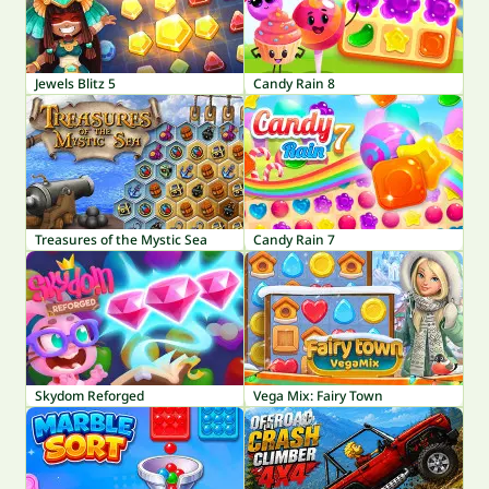
Jewels Blitz 5
Candy Rain 8
Treasures of the Mystic Sea
Candy Rain 7
Skydom Reforged
Vega Mix: Fairy Town