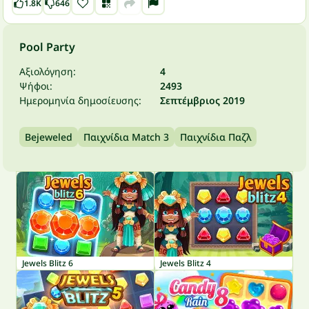
1.8K
646
Pool Party
Αξιολόγηση:
4
Ψήφοι:
2493
Ημερομηνία δημοσίευσης:
Σεπτέμβριος 2019
Bejeweled
Παιχνίδια Match 3
Παιχνίδια Παζλ
Jewels Blitz 6
Jewels Blitz 4