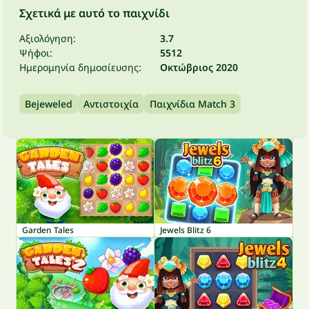
Σχετικά με αυτό το παιχνίδι
Αξιολόγηση:
3.7
Ψήφοι:
5512
Ημερομηνία δημοσίευσης:
Οκτώβριος 2020
Bejeweled
Αντιστοιχία
Παιχνίδια Match 3
Garden Tales
Jewels Blitz 6