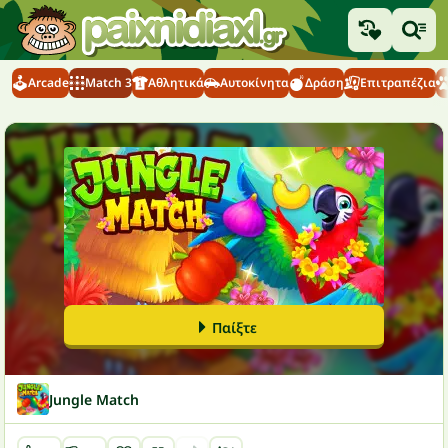
Arcade
Match 3
Αθλητικά
Αυτοκίνητα
Δράση
Επιτραπέζια
Παίξτε
Jungle Match