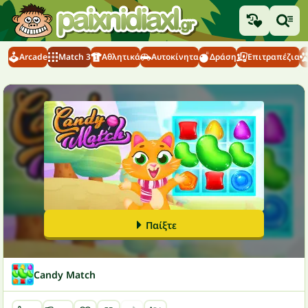
Arcade
Match 3
Αθλητικά
Αυτοκίνητα
Δράση
Επιτραπέζια
Παίξτε
Candy Match