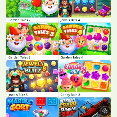
Garden Tales 2
Jewels Blitz 4
Garden Tales 3
Garden Tales 4
Jewels Blitz 5
Candy Rain 8