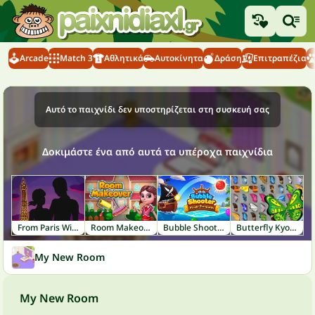
Arcade
Match 3
Αθλητικά
Αυτοκίνητα
Δράση
Επιτραπέζια
Αυτό το παιχνίδι δεν υποστηρίζεται στη συσκευή σας
Δοκιμάστε ένα από αυτά τα υπέροχα παιχνίδια
From Paris With Love
Room Makeover
Bubble Shooter: Pirate Treasures
Butterfly Kyodai
My New Room
My New Room