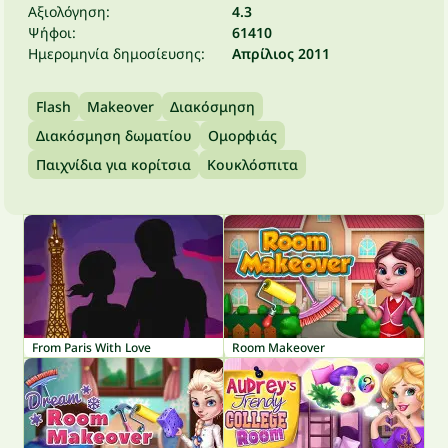
Αξιολόγηση:
4.3
Ψήφοι:
61410
Ημερομηνία δημοσίευσης:
Απρίλιος 2011
Flash
Makeover
Διακόσμηση
Διακόσμηση δωματίου
Ομορφιάς
Παιχνίδια για κορίτσια
Κουκλόσπιτα
From Paris With Love
Room Makeover