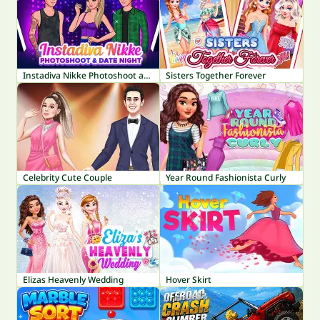
Instadiva Nikke Photoshoot and Date Night
Sisters Together Forever
Celebrity Cute Couple
Year Round Fashionista Curly
Elizas Heavenly Wedding
Hover Skirt