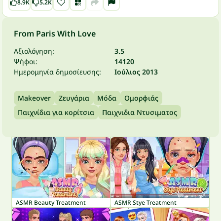
8.9K
5.2K
From Paris With Love
Αξιολόγηση:
3.5
Ψήφοι:
14120
Ημερομηνία δημοσίευσης:
Ιούλιος 2013
Makeover
Ζευγάρια
Μόδα
Ομορφιάς
Παιχνίδια για κορίτσια
Παιχνιδια Ντυσιματος
ASMR Beauty Treatment
ASMR Stye Treatment