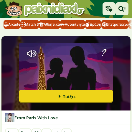
Arcade
Match 3
Αθλητικά
Αυτοκίνητα
Δράση
Επιτραπέζια
Παίξτε
From Paris With Love