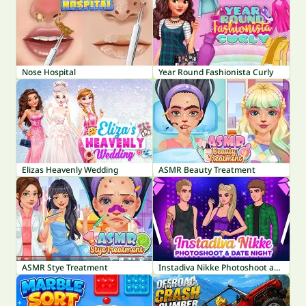
Nose Hospital
Year Round Fashionista Curly
Elizas Heavenly Wedding
ASMR Beauty Treatment
ASMR Stye Treatment
Instadiva Nikke Photoshoot and Date Night