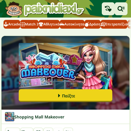
Arcade
Match 3
Αθλητικά
Αυτοκίνητα
Δράση
Επιτραπέζια
Παίξτε
Shopping Mall Makeover