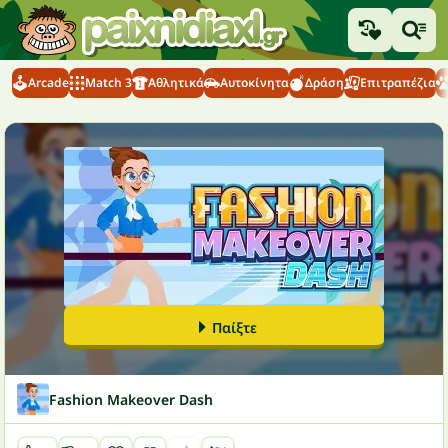
Arcade
Match 3
Αθλητικά
Αυτοκίνητα
Δράση
Επιτραπέζια
Παίξτε
Fashion Makeover Dash