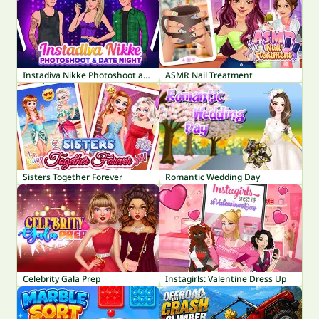
Instadiva Nikke Photoshoot and Date Night
ASMR Nail Treatment
Sisters Together Forever
Romantic Wedding Day
Celebrity Gala Prep
Instagirls: Valentine Dress Up