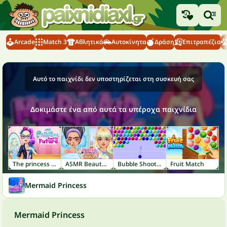
Arcade
Match 3
Αθλητικά
Αυτοκίνητα
Δράση
Επιτραπέζια
Αυτό το παιχνίδι δεν υποστηρίζεται στη συσκευή σας
Δοκιμάστε ένα από αυτά τα υπέροχα παιχνίδια
The princess Sent to Future
ASMR Beauty Treatment
Bubble Shooter
Fruit Match
Mermaid Princess
Mermaid Princess