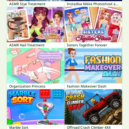
ASMR Stye Treatment
Instadiva Nikke Photoshoot and Date Night
ASMR Nail Treatment
Sisters Together Forever
Organization Princess
Fashion Makeover Dash
Marble Sort
Offroad Crash Climber 4X4