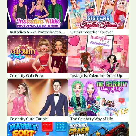
Instadiva Nikke Photoshoot and Date Night
Sisters Together Forever
Celebrity Gala Prep
Instagirls: Valentine Dress Up
Celebrity Cute Couple
The Celebrity Way of Life