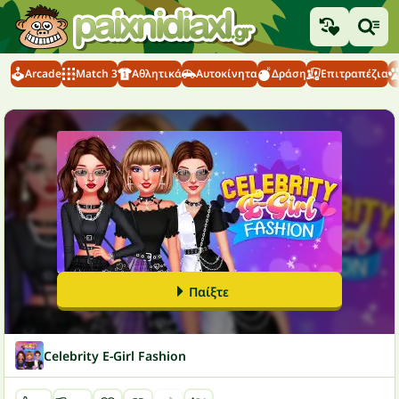
Arcade
Match 3
Αθλητικά
Αυτοκίνητα
Δράση
Επιτραπέζια
Παίξτε
Celebrity E-Girl Fashion