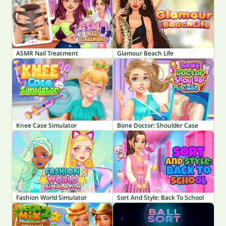
ASMR Nail Treatment
Glamour Beach Life
Knee Case Simulator
Bone Doctor: Shoulder Case
Fashion World Simulator
Sort And Style: Back To School