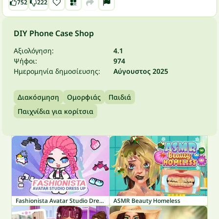
752
222
DIY Phone Case Shop
Αξιολόγηση:
4.1
Ψήφοι:
974
Ημερομηνία δημοσίευσης:
Αύγουστος 2025
Διακόσμηση
Ομορφιάς
Παιδιά
Παιχνίδια για κορίτσια
Fashionista Avatar Studio Dress Up
ASMR Beauty Homeless