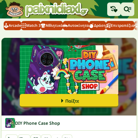
Arcade
Match 3
Αθλητικά
Αυτοκίνητα
Δράση
Επιτραπέζια
Παίξτε
DIY Phone Case Shop