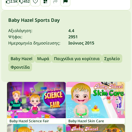
2.5K
452
Baby Hazel Sports Day
Αξιολόγηση:
4.4
Ψήφοι:
2951
Ημερομηνία δημοσίευσης:
Ιούνιος 2015
Baby Hazel
Μωρά
Παιχνίδια για κορίτσια
Σχολείο
Φροντίδα
Baby Hazel Science Fair
Baby Hazel Skin Care