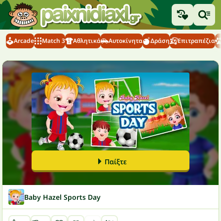
Arcade
Match 3
Αθλητικά
Αυτοκίνητα
Δράση
Επιτραπέζια
Παίξτε
Baby Hazel Sports Day