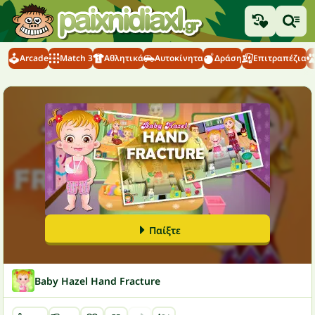
Arcade
Match 3
Αθλητικά
Αυτοκίνητα
Δράση
Επιτραπέζια
Παίξτε
Baby Hazel Hand Fracture