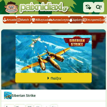
Arcade
Match 3
Αθλητικά
Αυτοκίνητα
Δράση
Επιτραπέζια
Παίξτε
Siberian Strike