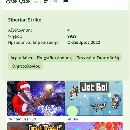
7.5K
2.5K
Siberian Strike
Αξιολόγηση:
4
Ψήφοι:
9939
Ημερομηνία δημοσίευσης:
Οκτώβριος 2022
Αεροπλάνα
Παιχνίδια δράσης
Παιχνιδια Σκοποβολή
Πληκτρολογίου
Winter Clash 3D
Jet Boi