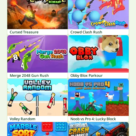
Cursed Treasure
Crowd Clash Rush
Merge 2048 Gun Rush
Obby Blox Parkour
Volley Random
Noob vs Pro 4: Lucky Block