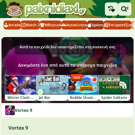
Arcade
Match 3
Αθλητικά
Αυτοκίνητα
Δράση
Επιτραπέζια
Αυτό το παιχνίδι δεν υποστηρίζεται στη συσκευή σας
Δοκιμάστε ένα από αυτά τα υπέροχα παιχνίδια
ΝΈΟ
Winter Clash 3D
Jet Boi
Bubble Shooter: Pirate Treasures
Spider Solitaire
Vortex 9
Vortex 9