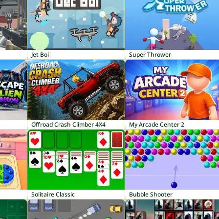
Jet Boi
Super Thrower
Offroad Crash Climber 4X4
My Arcade Center 2
Solitaire Classic
Bubble Shooter