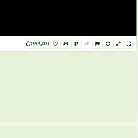
759
331