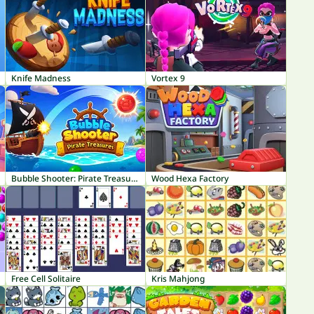
Knife Madness
Vortex 9
Bubble Shooter: Pirate Treasures
Wood Hexa Factory
Free Cell Solitaire
Kris Mahjong