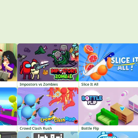
Impostors vs Zombies
Slice It All
Crowd Clash Rush
Bottle Flip