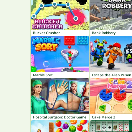
Bucket Crusher
Bank Robbery
Marble Sort
Escape the Alien Prison
Hospital Surgeon: Doctor Game
Cake Merge 2