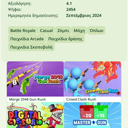
Αξιολόγηση:
4.1
Ψήφοι:
2454
Ημερομηνία δημοσίευσης:
Σεπτέμβριος 2024
Battle Royale
Casual
Ζόμπι
Μάχη
Όπλων
Παιχνίδια Arcade
Παιχνίδια δράσης
Παιχνιδια Σκοποβολή
Merge 2048 Gun Rush
Crowd Clash Rush