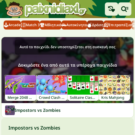
Arcade
Match 3
Αθλητικά
Αυτοκίνητα
Δράση
Επιτραπέζια
Αυτό το παιχνίδι δεν υποστηρίζεται στη συσκευή σας
Δοκιμάστε ένα από αυτά τα υπέροχα παιχνίδια
Merge 2048 Gun Rush
Crowd Clash Rush
Solitaire Classic
Kris Mahjong
Impostors vs Zombies
Impostors vs Zombies