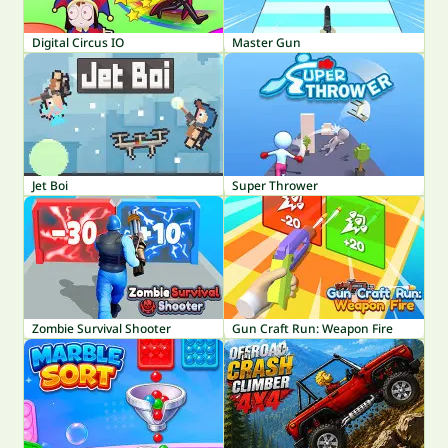
Digital Circus IO
Master Gun
Jet Boi
Super Thrower
Zombie Survival Shooter
Gun Craft Run: Weapon Fire