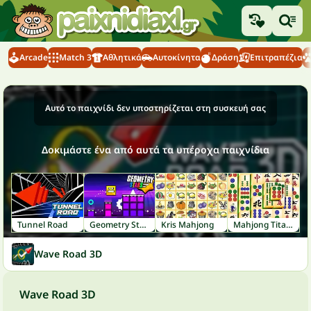
Arcade
Match 3
Αθλητικά
Αυτοκίνητα
Δράση
Επιτραπέζια
Αυτό το παιχνίδι δεν υποστηρίζεται στη συσκευή σας
Δοκιμάστε ένα από αυτά τα υπέροχα παιχνίδια
Tunnel Road
Geometry Stars
Kris Mahjong
Mahjong Titans
Wave Road 3D
Wave Road 3D