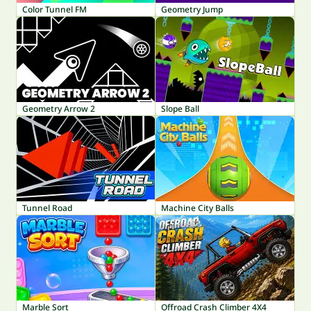
Color Tunnel FM
Geometry Jump
Geometry Arrow 2
Slope Ball
Tunnel Road
Machine City Balls
Marble Sort
Offroad Crash Climber 4X4