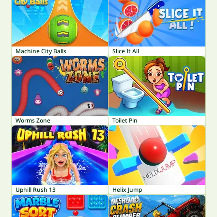
Machine City Balls
Slice It All
Worms Zone
Toilet Pin
Uphill Rush 13
Helix Jump