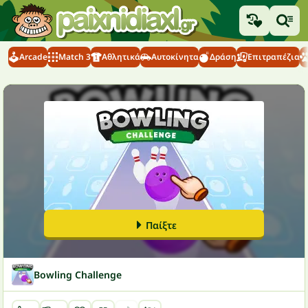
Arcade
Match 3
Αθλητικά
Αυτοκίνητα
Δράση
Επιτραπέζια
Παίξτε
Bowling Challenge