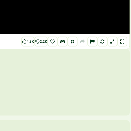
4.8K
2.2K