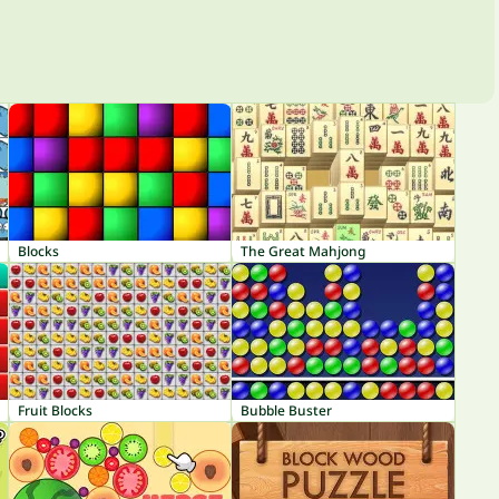
Blocks
The Great Mahjong
Fruit Blocks
Bubble Buster