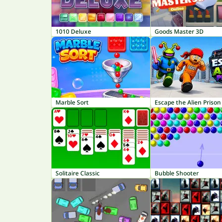
1010 Deluxe
Goods Master 3D
Marble Sort
Escape the Alien Prison
Solitaire Classic
Bubble Shooter