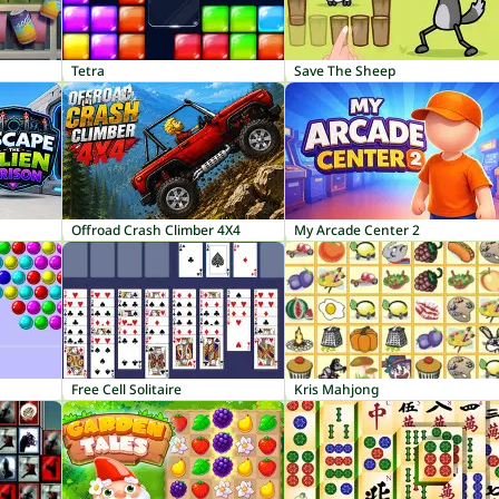
Tetra
Save The Sheep
Offroad Crash Climber 4X4
My Arcade Center 2
Free Cell Solitaire
Kris Mahjong