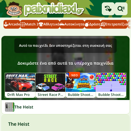
Arcade
Match 3
Αθλητικά
Αυτοκίνητα
Δράση
Επιτραπέζια
Αυτό το παιχνίδι δεν υποστηρίζεται στη συσκευή σας
Δοκιμάστε ένα από αυτά τα υπέροχα παιχνίδια
ΝΈΟ
Drift Max Pro
Street Race Police
Bubble Shooter: Pirate Treasures
Bubble Shooter
The Heist
The Heist