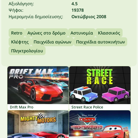
Αξιολόγηση:
4.5
Ψήφοι:
19378
Ημερομηνία δημοσίευσης:
Οκτώβριος 2008
Retro
Αγώνες στο δρόμο
Αστυνομία
Κλασσικός
Κλέφτης
Παιχνίδια αγώνων
Παιχνίδια αυτοκινήτων
Πληκτρολογίου
Drift Max Pro
Street Race Police