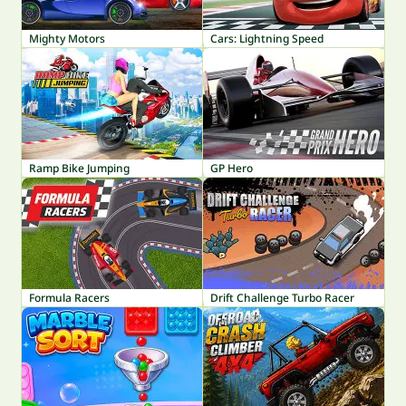
Mighty Motors
Cars: Lightning Speed
Ramp Bike Jumping
GP Hero
Formula Racers
Drift Challenge Turbo Racer