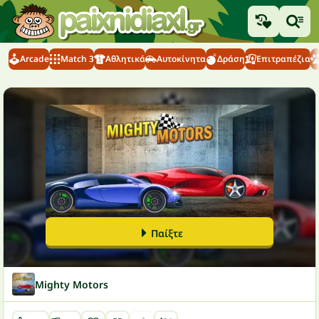
Arcade
Match 3
Αθλητικά
Αυτοκίνητα
Δράση
Επιτραπέζια
Παίξτε
Mighty Motors