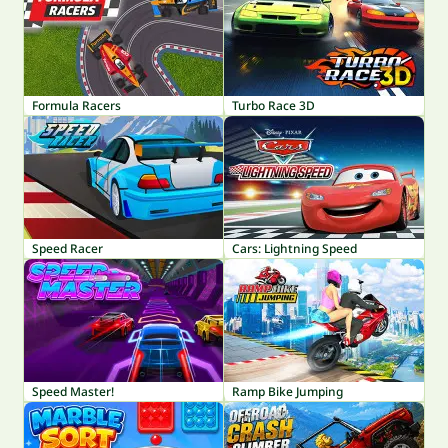
Formula Racers
Turbo Race 3D
Speed Racer
Cars: Lightning Speed
Speed Master!
Ramp Bike Jumping