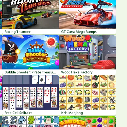
Racing Thunder
GT Cars: Mega Ramps
Bubble Shooter: Pirate Treasures
Wood Hexa Factory
Free Cell Solitaire
Kris Mahjong