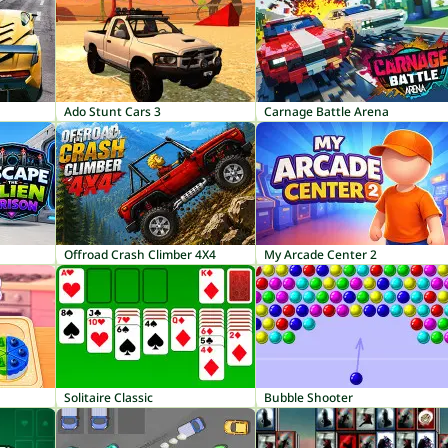
Ado Stunt Cars 3
Carnage Battle Arena
Offroad Crash Climber 4X4
My Arcade Center 2
Solitaire Classic
Bubble Shooter