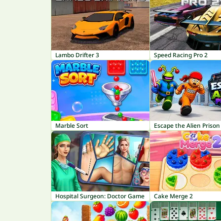
Lambo Drifter 3
Speed Racing Pro 2
Marble Sort
Escape the Alien Prison
Hospital Surgeon: Doctor Game
Cake Merge 2