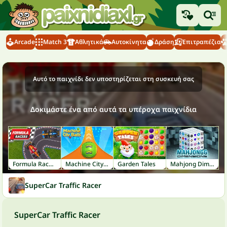
Arcade
Match 3
Αθλητικά
Αυτοκίνητα
Δράση
Επιτραπέζια
Αυτό το παιχνίδι δεν υποστηρίζεται στη συσκευή σας
Δοκιμάστε ένα από αυτά τα υπέροχα παιχνίδια
Formula Racers
Machine City Balls
Garden Tales
Mahjong Dimensions
SuperCar Traffic Racer
SuperCar Traffic Racer