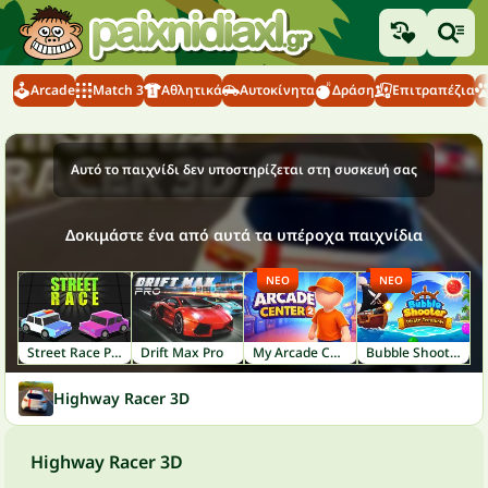
Arcade
Match 3
Αθλητικά
Αυτοκίνητα
Δράση
Επιτραπέζια
Αυτό το παιχνίδι δεν υποστηρίζεται στη συσκευή σας
Δοκιμάστε ένα από αυτά τα υπέροχα παιχνίδια
ΝΈΟ
ΝΈΟ
Street Race Police
Drift Max Pro
My Arcade Center 2
Bubble Shooter: Pirate Treasures
Highway Racer 3D
Highway Racer 3D