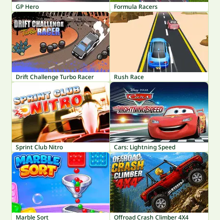
GP Hero
Formula Racers
Drift Challenge Turbo Racer
Rush Race
Sprint Club Nitro
Cars: Lightning Speed
Marble Sort
Offroad Crash Climber 4X4