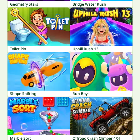
Geometry Stars
Bridge Water Rush
Toilet Pin
Uphill Rush 13
Shape Shifting
Run Boys
Marble Sort
Offroad Crash Climber 4X4